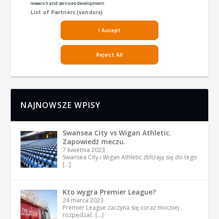
NAJNOWSZE WPISY
Swansea City vs Wigan Athletic.
Zapowiedź meczu.
7 kwietnia 2023
Swansea City i Wigan Athletic zbliżają się do tego
[…]
Kto wygra Premier League?
24 marca 2023
Premier League zaczyna się coraz mocniej
rozpędzać.
[…]