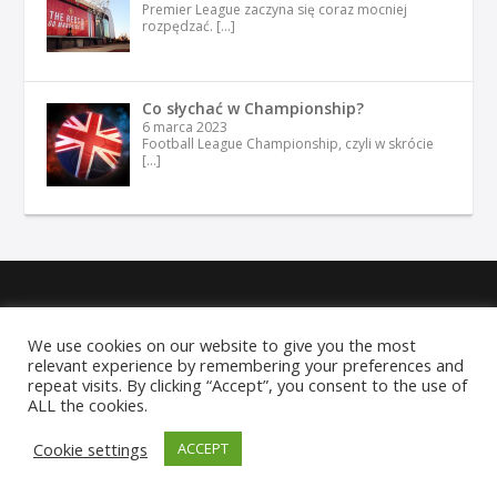
Premier League zaczyna się coraz mocniej
rozpędzać.
[…]
Co słychać w Championship?
6 marca 2023
Football League Championship, czyli w skrócie
[…]
Copyright © 2026 SwanseaFC.pl
We use cookies on our website to give you the most
relevant experience by remembering your preferences and
Linki
Polityka prywatności
Redakcja
Współpraca
repeat visits. By clicking “Accept”, you consent to the use of
Kontakt
ALL the cookies.
Serwis wyłącznie dla osób powyżej 18 lat. Hazard może
Cookie settings
ACCEPT
uzależniać. Graj odpowiedzialnie.
Szczegóły