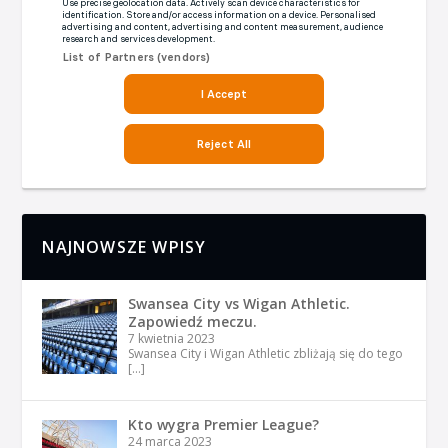
NAJNOWSZE WPISY
Swansea City vs Wigan Athletic.
Zapowiedź meczu.
7 kwietnia 2023
Swansea City i Wigan Athletic zbliżają się do tego
[…]
Kto wygra Premier League?
24 marca 2023