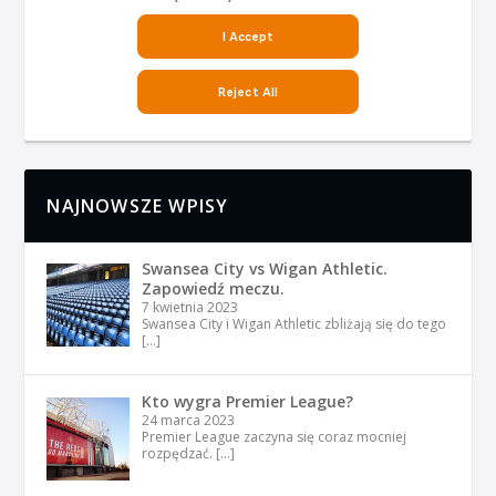
NAJNOWSZE WPISY
Swansea City vs Wigan Athletic.
Zapowiedź meczu.
7 kwietnia 2023
Swansea City i Wigan Athletic zbliżają się do tego
[…]
Kto wygra Premier League?
24 marca 2023
Premier League zaczyna się coraz mocniej
rozpędzać.
[…]