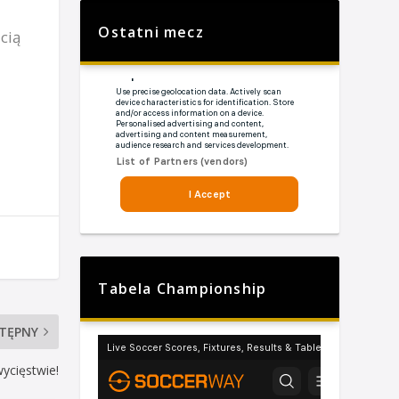
Ostatni mecz
cią
Tabela Championship
TĘPNY
wycięstwie!