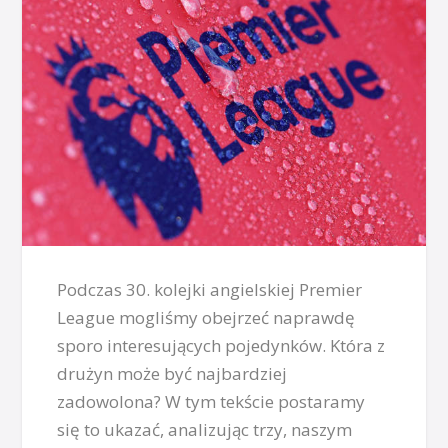
Podczas 30. kolejki angielskiej Premier
League mogliśmy obejrzeć naprawdę
sporo interesujących pojedynków. Która z
drużyn może być najbardziej
zadowolona? W tym tekście postaramy
się to ukazać, analizując trzy, naszym