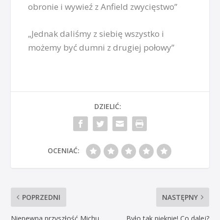
obronie i wywieź z Anfield zwycięstwo”
„Jednak daliśmy z siebię wszystko i
możemy być dumni z drugiej połowy”
DZIELIĆ:
OCENIAĆ:
POPRZEDNI
NASTĘPNY
Niepewna przyszłość Michu
Było tak pięknie! Co dalej?