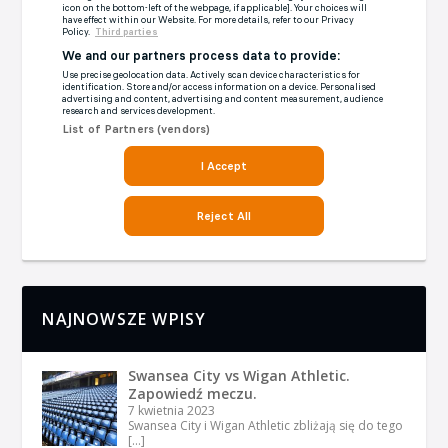
NAJNOWSZE WPISY
Swansea City vs Wigan Athletic.
Zapowiedź meczu.
7 kwietnia 2023
Swansea City i Wigan Athletic zbliżają się do tego
[…]